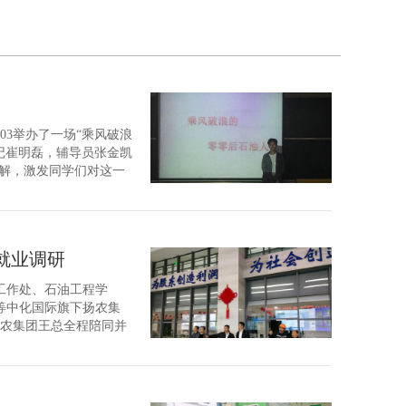
03举办了一场“乘风破浪
书记崔明磊，辅导员张金凯
理解，激发同学们对这一
进入校门就踏上了一段“奇
就业调研
生工作处、石油工程学
等中化国际旗下扬农集
农集团王总全程陪同并
央企。其控股的江苏扬
.