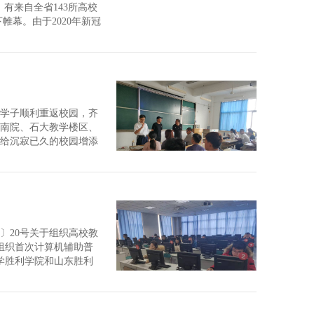
有来自全省143所高校
幕。由于2020年新冠
取了网络直播比赛的形
少年学子顺利重返校园，齐
，南院、石大教学楼区、
给沉寂已久的校园增添
启动多媒体教学设备，打
〕20号关于组织高校教
楼组织首次计算机辅助普
学胜利学院和山东胜利
院教务处协同信息中心、招