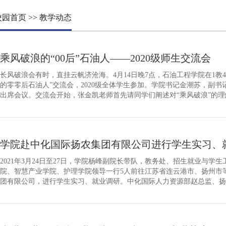
校园首页
>>
教学动态
乘风破浪的“00后”石油人——2020级师生交流会
长风破浪会有时，直挂云帆济沧海。4月14日晚7点，石油工程学院在1教4
的零零后石油人”交流会，2020级全体学生参加。学院书记金潮苏，副
出席会议。交流会开始，张金凯老师首先请同学们阐述对“乘风破浪”的
话题的兴趣。接下来，张金凯老师将时间逆转到20年10月16日，同学们
妙”旅程。经历半个月军训后，同学们本以为象牙塔的生活...
学院赴中化国际扬农集团有限公司进行学生实习、
2021年3月24日至27日，学院杨峰副院长带队，教务处、招生就业与学
院、智慧产业学院、护理学院领导一行5人前往江苏省连云港市、扬州市
团有限公司，进行学生实习、就业调研。中化国际人力资源部赵总监、扬
热情招待。江苏扬农化工集团有限公司是一家生产氯碱等精细化工产品的
农化工股份有限公司是国内规模大的新型仿生--拟除虫菊酯生产基地，已..