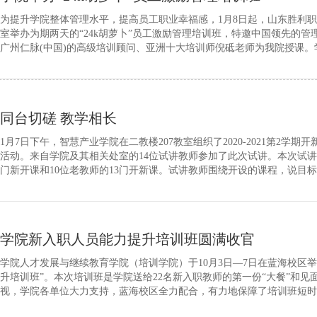
为提升学院整体管理水平，提高员工职业幸福感，1月8日起，山东胜利职
室举办为期两天的“24k胡萝卜”员工激励管理培训班，特邀中国领先的
广州仁脉(中国)的高级培训顾问、亚洲十大培训师倪砥老师为我院授课。
峰，蓝海集团部分领导，各二级学院、机关处室部分中层领导以及新入职
培训。“24k胡萝卜”是一种形象、逼真的管理理念表述方式，它围绕...
同台切磋 教学相长
1月7日下午，智慧产业学院在二教楼207教室组织了2020-2021第2学
活动。来自学院及其相关处室的14位试讲教师参加了此次试讲。本次试讲
门新开课和10位老教师的13门开新课。试讲教师围绕开设的课程，说目
内容的组织、处理到教材重点、难点把握，从知识的传授到职业素养的养
台切磋，分享认识和体会。经过分享和试讲，大家对新时代新职教新...
学院新入职人员能力提升培训班圆满收官
学院人才发展与继续教育学院（培训学院）于10月3日—7日在蓝海校区
升培训班”。本次培训班是学院送给22名新入职教师的第一份“大餐”和见
视，学院各单位大力支持，蓝海校区全力配合，有力地保障了培训班短时
官。本次培训班师资力量强、课程模块精。由东营蓝海教育发展有限公司